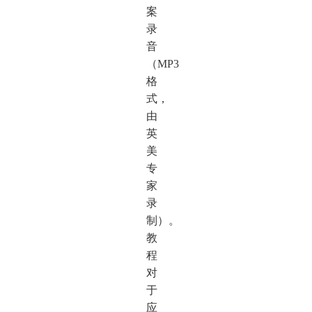
案
录
音
（MP3
格
式，
由
英
美
专
家
录
制）。
教
程
对
于
应