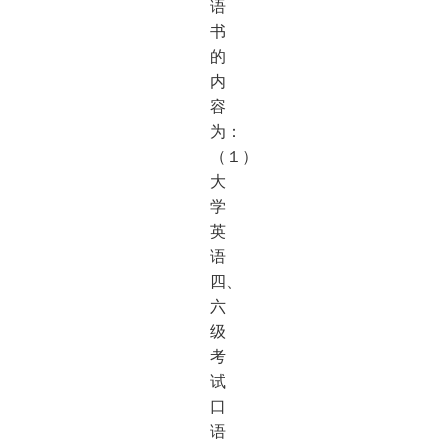
语
书
的
内
容
为：
（１）
大
学
英
语
四、
六
级
考
试
口
语