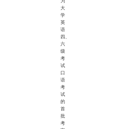
为
大
学
英
语
四、
六
级
考
试
口
语
考
试
的
首
批
考