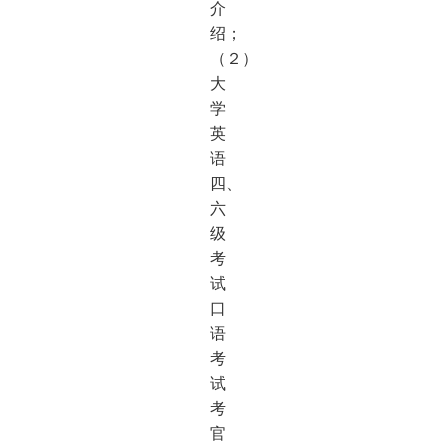
介
绍；
（２）
大
学
英
语
四、
六
级
考
试
口
语
考
试
考
官