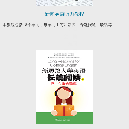
个章
节：快
新闻英语听力教程
速阅
读、选
本教程包括18个单元，每单元由简明新闻、专题报道、谈话等...
词填
空、简
短回
答、篇
章阅读
理解和
实战演
练。前
四个章
节均
由“试题
特点及
解题思
路”和“单