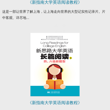
项练习
《新指南大学英语阅读教程》
与解
这是一部让世界了解上海，让上海走向世界的大型记实性记录片。片
析”两部
中客观、详尽地...
分组
成，会
后一章
由10套
综合阅
读试卷
组成。
本书适
用于全
国高校
非英语
专业学
生。
《新指南大学英语阅读教程》