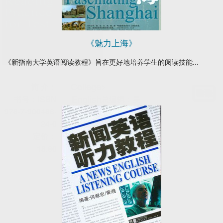
《魅力上海》
《新指南大学英语阅读教程》旨在更好地培养学生的阅读技能...
College
简 介：
>
English
书号：ISBN
总编辑：吴
Reading
978-7-900486-
松江
Practice
24-0
本书专
for Test
定价：
门针对
18.80
四级考
试阅读
新题型
的特点
编写，
共分五